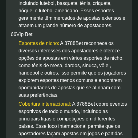
incluindo futebol, basquete, tênis, críquete,
hóquei e futebol americano. Esses esportes
geralmente têm mercados de apostas extensos e
atraem um grande número de apostadores.
66Vip Bet
Esportes de nicho:
A 3788Bet reconhece os
diversos interesses dos apostadores e oferece
opções de apostas em vários esportes de nicho,
como tênis de mesa, dardos, sinuca, vôlei,
handebol e outros. Isso permite que os jogadores
explorem esportes menos comuns e encontrem
oportunidades de apostas que se alinham com
suas preferências.
Cobertura internacional:
A 3788Bet cobre eventos
esportivos de todo o mundo, incluindo as
principais ligas e competições em diferentes
países. Esse foco internacional permite que os
apostadores façam apostas em jogos e partidas