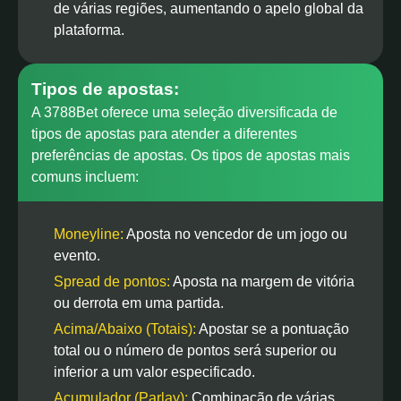
de várias regiões, aumentando o apelo global da
plataforma.
Tipos de apostas:
A 3788Bet oferece uma seleção diversificada de
tipos de apostas para atender a diferentes
preferências de apostas. Os tipos de apostas mais
comuns incluem:
Moneyline:
Aposta no vencedor de um jogo ou
evento.
Spread de pontos:
Aposta na margem de vitória
ou derrota em uma partida.
Acima/Abaixo (Totais):
Apostar se a pontuação
total ou o número de pontos será superior ou
inferior a um valor especificado.
Acumulador (Parlay):
Combinação de várias