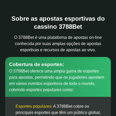
Sobre as apostas esportivas do
cassino 3788Bet
O 3788Bet é uma plataforma de apostas on-line
conhecida por suas amplas opções de apostas
esportivas e recursos de apostas ao vivo.
Cobertura de esportes:
O 3788Bet oferece uma ampla gama de esportes
para apostas, permitindo que os jogadores apostem
em vários eventos esportivos de todo o mundo,
cobrindo esportes populares como:
Esportes populares:
A 3788Bet cobre os
principais esportes que têm um público global,