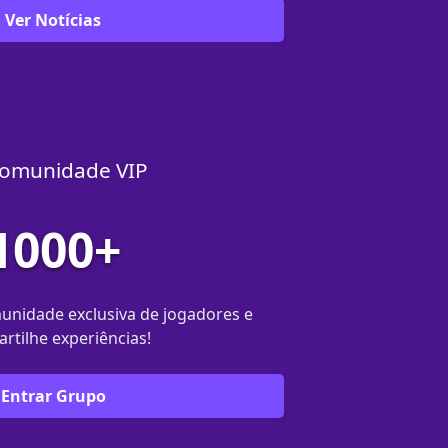
Ver Notícias
Comunidade VIP
1000+
unidade exclusiva de jogadores e
rtilhe experiências!
Entrar Grupo