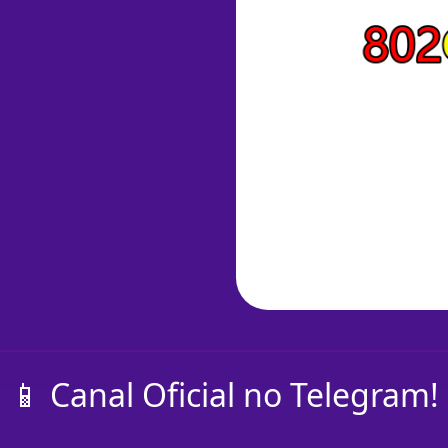
📱 Canal Oficial no Telegram!