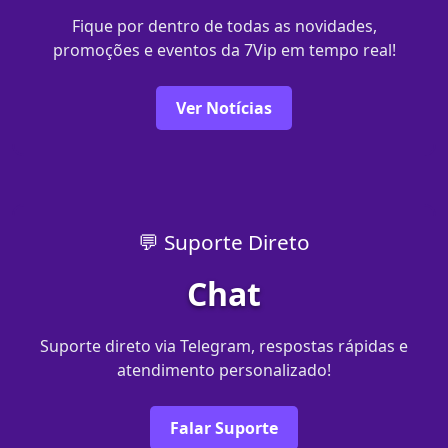
Fique por dentro de todas as novidades,
promoções e eventos da 7Vip em tempo real!
Ver Notícias
💬 Suporte Direto
Chat
Suporte direto via Telegram, respostas rápidas e
atendimento personalizado!
Falar Suporte