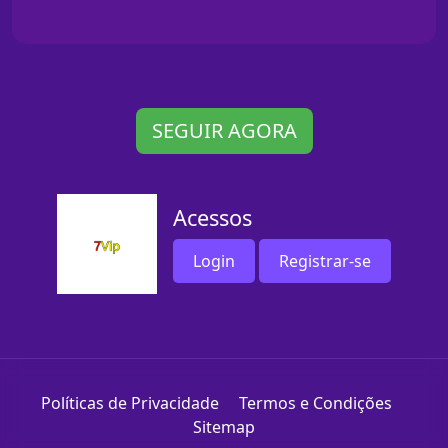
SEGUIR AGORA
Acessos
Login
Registrar-se
Políticas de Privacidade
Termos e Condições
Sitemap