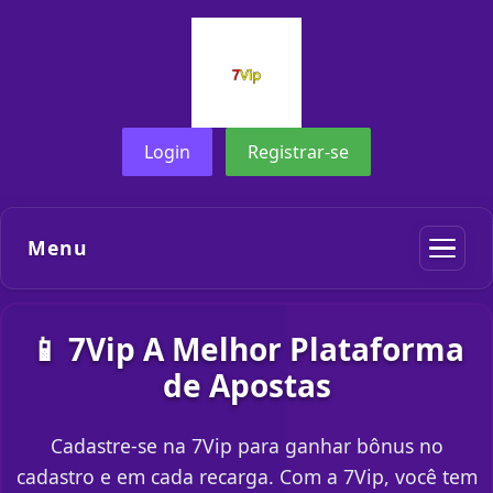
Login
Registrar-se
Menu
📱 7Vip A Melhor Plataforma
de Apostas
Cadastre-se na 7Vip para ganhar bônus no
cadastro e em cada recarga. Com a 7Vip, você tem