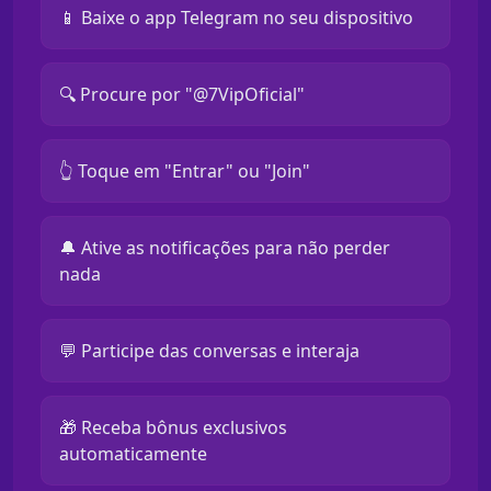
📱 Baixe o app Telegram no seu dispositivo
🔍 Procure por "@7VipOficial"
👆 Toque em "Entrar" ou "Join"
🔔 Ative as notificações para não perder
nada
💬 Participe das conversas e interaja
🎁 Receba bônus exclusivos
automaticamente