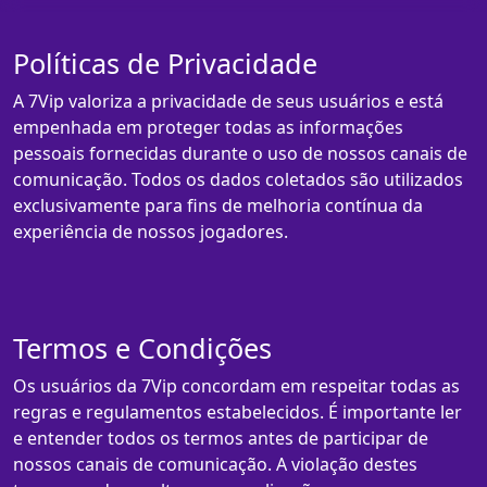
Políticas de Privacidade
A 7Vip valoriza a privacidade de seus usuários e está
empenhada em proteger todas as informações
pessoais fornecidas durante o uso de nossos canais de
comunicação. Todos os dados coletados são utilizados
exclusivamente para fins de melhoria contínua da
experiência de nossos jogadores.
Termos e Condições
Os usuários da 7Vip concordam em respeitar todas as
regras e regulamentos estabelecidos. É importante ler
e entender todos os termos antes de participar de
nossos canais de comunicação. A violação destes