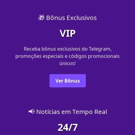
🎁 Bônus Exclusivos
VIP
Receba bônus exclusivos do Telegram,
promoções especiais e códigos promocionais
únicos!
Ver Bônus
📢 Notícias em Tempo Real
24/7