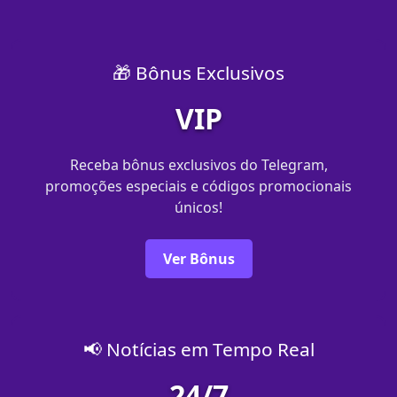
🎁 Bônus Exclusivos
VIP
Receba bônus exclusivos do Telegram,
promoções especiais e códigos promocionais
únicos!
Ver Bônus
📢 Notícias em Tempo Real
24/7