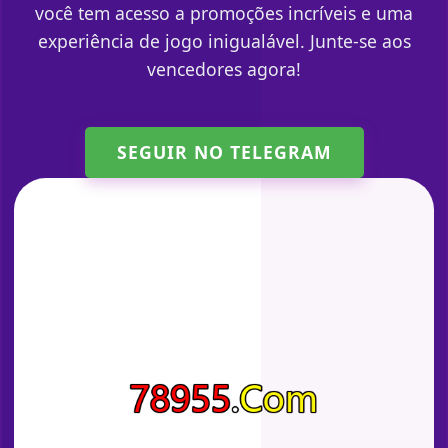
você tem acesso a promoções incríveis e uma
experiência de jogo inigualável. Junte-se aos
vencedores agora!
SEGUIR NO TELEGRAM