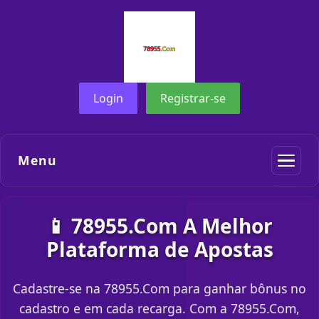
Login
Registrar-se
Menu
📱 78955.Com A Melhor
Plataforma de Apostas
Cadastre-se na 78955.Com para ganhar bônus no
cadastro e em cada recarga. Com a 78955.Com,