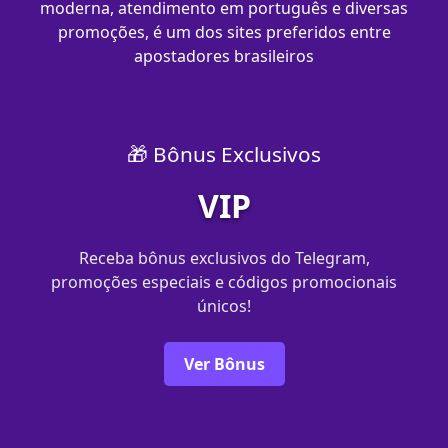
moderna, atendimento em português e diversas
promoções, é um dos sites preferidos entre
apostadores brasileiros
🎁 Bônus Exclusivos
VIP
Receba bônus exclusivos do Telegram,
promoções especiais e códigos promocionais
únicos!
Ver Bônus