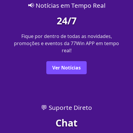
📢 Notícias em Tempo Real
24/7
Fique por dentro de todas as novidades,
promoções e eventos da 77Win APP em tempo
real!
Ver Notícias
💬 Suporte Direto
Chat