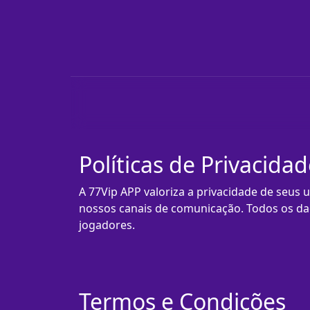
Políticas de Privacida
A 77Vip APP valoriza a privacidade de seus
nossos canais de comunicação. Todos os dad
jogadores.
Termos e Condições