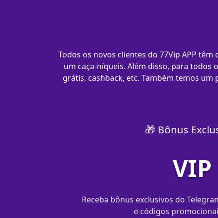
Todos os novos clientes do 77Vip APP têm 
um caça-níqueis. Além disso, para todos
grátis, cashback, etc. Também temos um p
🎁 Bônus Exclu
VIP
Receba bônus exclusivos do Telegra
e códigos promocionai