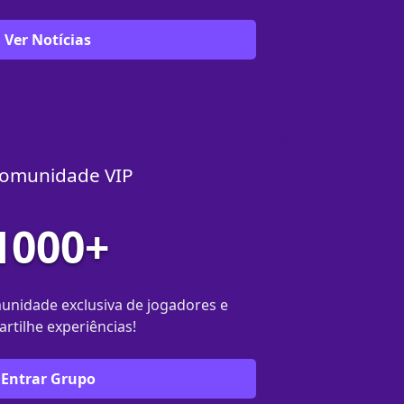
Ver Notícias
Comunidade VIP
1000+
unidade exclusiva de jogadores e
rtilhe experiências!
Entrar Grupo