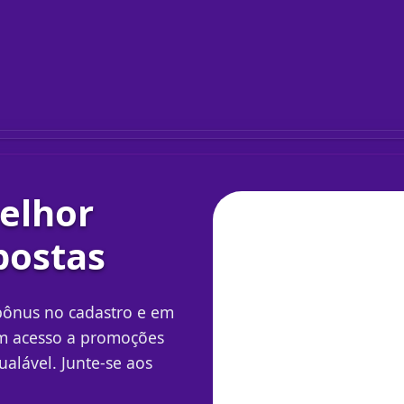
elhor
postas
bônus no cadastro e em
em acesso a promoções
ualável. Junte-se aos