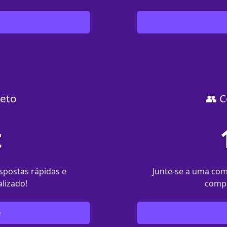
reto
👥 
t
espostas rápidas e
Junte-se a uma com
lizado!
compa
e