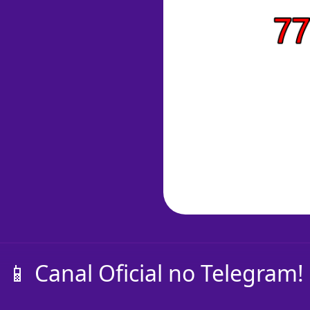
📱 Canal Oficial no Telegram!