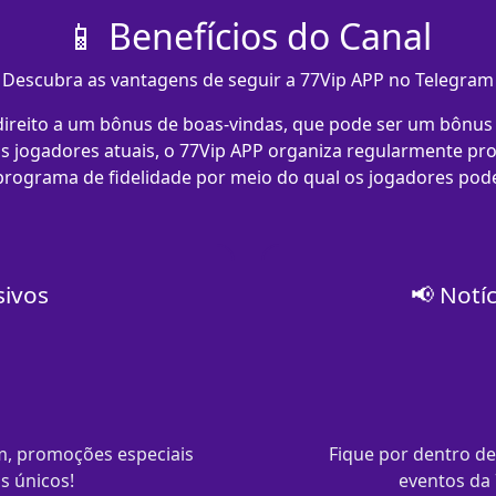
📱 Benefícios do Canal
Descubra as vantagens de seguir a 77Vip APP no Telegram
direito a um bônus de boas-vindas, que pode ser um bônus
 os jogadores atuais, o 77Vip APP organiza regularmente 
rograma de fidelidade por meio do qual os jogadores pode
sivos
📢 Notí
m, promoções especiais
Fique por dentro d
s únicos!
eventos da