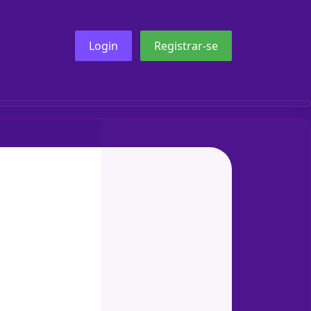
Login
Registrar-se