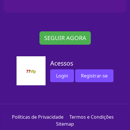
SEGUIR AGORA
Acessos
Login
Registrar-se
Políticas de Privacidade
Termos e Condições
Sitemap