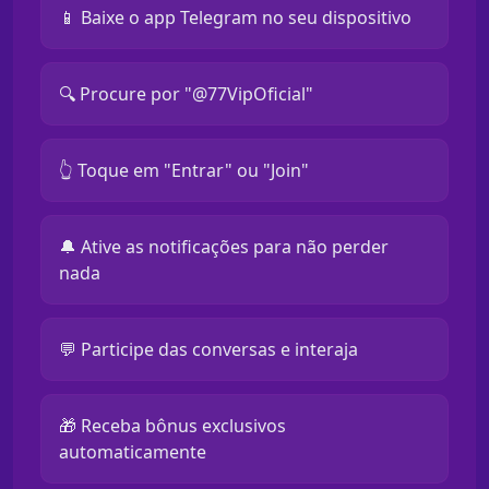
📱 Baixe o app Telegram no seu dispositivo
🔍 Procure por "@77VipOficial"
👆 Toque em "Entrar" ou "Join"
🔔 Ative as notificações para não perder
nada
💬 Participe das conversas e interaja
🎁 Receba bônus exclusivos
automaticamente