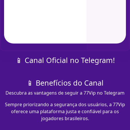
📱 Canal Oficial no Telegram!
📱 Benefícios do Canal
Descubra as vantagens de seguir a 77Vip no Telegram
Sempre priorizando a segurança dos usuários, a 77Vip
oferece uma plataforma justa e confiável para os
jogadores brasileiros.