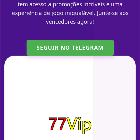
tem acesso a promoções incríveis e uma
experiência de jogo inigualável. Junte-se aos
vencedores agora!
SEGUIR NO TELEGRAM