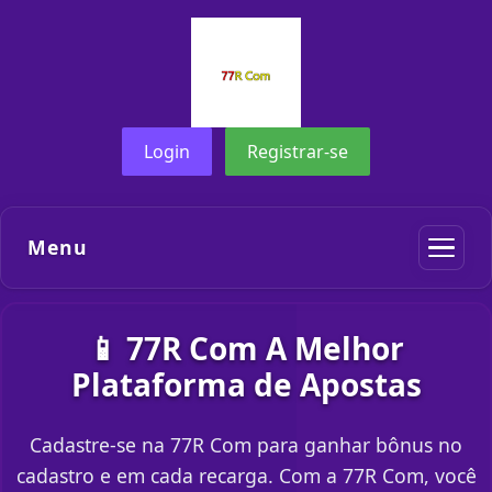
Login
Registrar-se
Menu
📱 77R Com A Melhor
Plataforma de Apostas
Cadastre-se na 77R Com para ganhar bônus no
cadastro e em cada recarga. Com a 77R Com, você