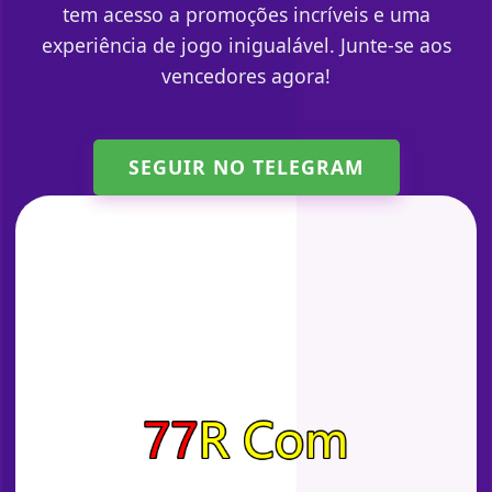
tem acesso a promoções incríveis e uma
experiência de jogo inigualável. Junte-se aos
vencedores agora!
SEGUIR NO TELEGRAM