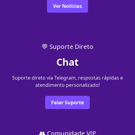
Ver Notícias
💬 Suporte Direto
Chat
Suporte direto via Telegram, respostas rápidas e
atendimento personalizado!
Falar Suporte
👥 Comunidade VIP