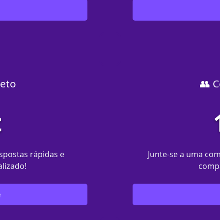
reto
👥 
t
espostas rápidas e
Junte-se a uma com
lizado!
compa
e