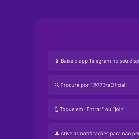
📱 Baixe o app Telegram no seu disp
🔍 Procure por "@77BraOficial"
👆 Toque em "Entrar" ou "Join"
🔔 Ative as notificações para não p