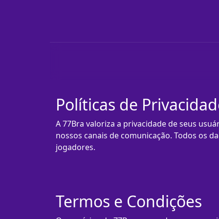
Políticas de Privacida
A 77Bra valoriza a privacidade de seus usu
nossos canais de comunicação. Todos os dad
jogadores.
Termos e Condições