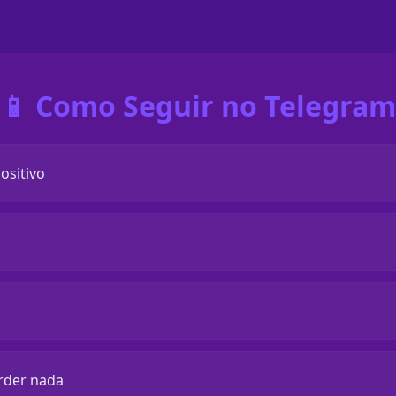
📱 Como Seguir no Telegram
ositivo
erder nada