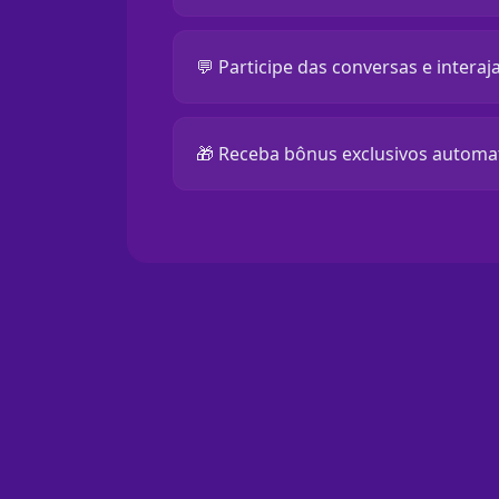
💬 Participe das conversas e interaj
🎁 Receba bônus exclusivos autom