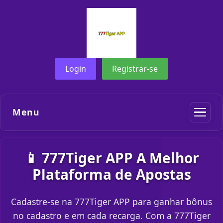
Login
Registrar-se
Menu
📱 777Tiger APP A Melhor
Plataforma de Apostas
Cadastre-se na 777Tiger APP para ganhar bônus
no cadastro e em cada recarga. Com a 777Tiger