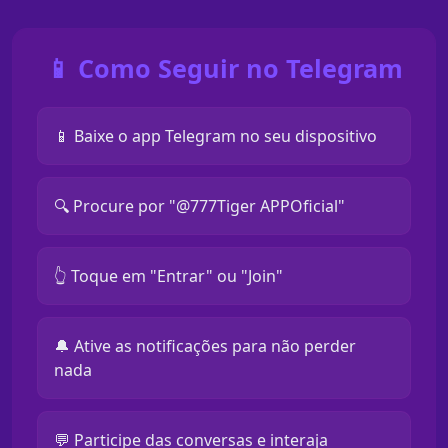
📱 Como Seguir no Telegram
📱 Baixe o app Telegram no seu dispositivo
🔍 Procure por "@777Tiger APPOficial"
👆 Toque em "Entrar" ou "Join"
🔔 Ative as notificações para não perder
nada
💬 Participe das conversas e interaja