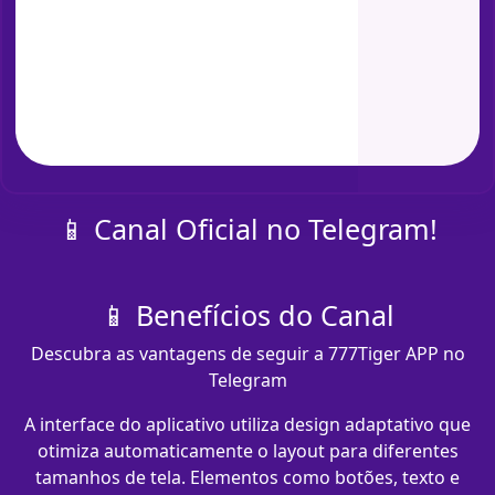
📱 Canal Oficial no Telegram!
📱 Benefícios do Canal
Descubra as vantagens de seguir a 777Tiger APP no
Telegram
A interface do aplicativo utiliza design adaptativo que
otimiza automaticamente o layout para diferentes
tamanhos de tela. Elementos como botões, texto e