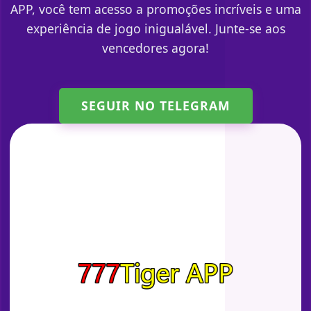
APP, você tem acesso a promoções incríveis e uma
experiência de jogo inigualável. Junte-se aos
vencedores agora!
SEGUIR NO TELEGRAM