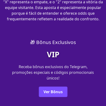
"X" representa o empate, e o "2" representa a vitória da
equipe visitante. Esta aposta é especialmente popular
porque é fácil de entender e oferece odds que
frequentemente refletem a realidade do confronto.
🎁 Bônus Exclusivos
VIP
Receba bônus exclusivos do Telegram,
promoções especiais e códigos promocionais
únicos!
Ver Bônus