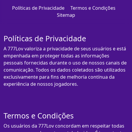
Políticas de Privacidade
Termos e Condições
Sitemap
Políticas de Privacidade
A 777Lov valoriza a privacidade de seus usuários e está
empenhada em proteger todas as informações
pessoais fornecidas durante o uso de nossos canais de
comunicação. Todos os dados coletados são utilizados
exclusivamente para fins de melhoria contínua da
experiência de nossos jogadores.
Termos e Condições
Os usuários da 777Lov concordam em respeitar todas