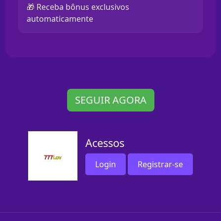
🎁 Receba bônus exclusivos
automaticamente
SEGUIR AGORA
Acessos
Login
Registrar-se