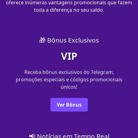
oferece inúmeras vantagens promocionais que fazem
toda a diferença no seu saldo.
🎁 Bônus Exclusivos
VIP
Receba bônus exclusivos do Telegram,
promoções especiais e códigos promocionais
únicos!
Ver Bônus
📢 Notícias em Tempo Real