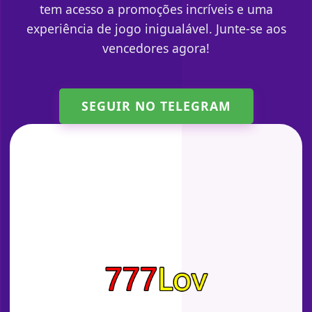
tem acesso a promoções incríveis e uma
experiência de jogo inigualável. Junte-se aos
vencedores agora!
SEGUIR NO TELEGRAM