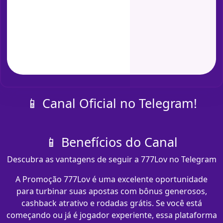
📱 Canal Oficial no Telegram!
📱 Benefícios do Canal
Descubra as vantagens de seguir a 777Lov no Telegram
A Promoção 777Lov é uma excelente oportunidade
para turbinar suas apostas com bônus generosos,
cashback atrativo e rodadas grátis. Se você está
começando ou já é jogador experiente, essa plataforma