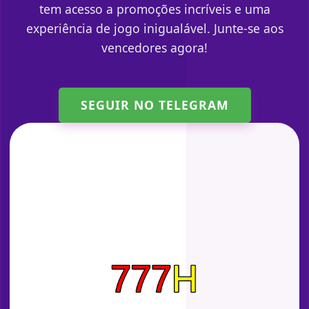
tem acesso a promoções incríveis e uma
experiência de jogo inigualável. Junte-se aos
vencedores agora!
SEGUIR NO TELEGRAM