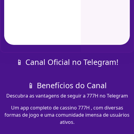
📱 Canal Oficial no Telegram!
📱 Benefícios do Canal
Descubra as vantagens de seguir a 777H no Telegram
Um app completo de cassino 777H , com diversas
formas de jogo e uma comunidade imensa de usuários
ativos.