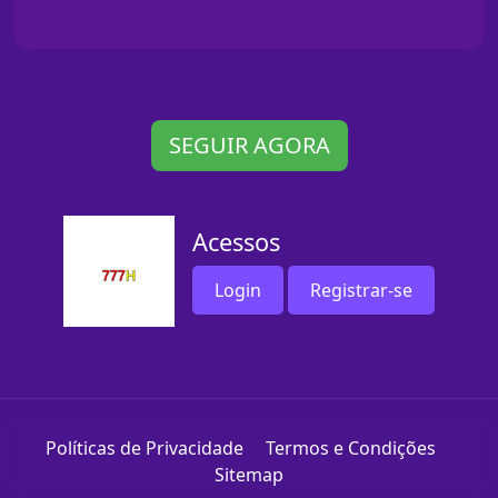
SEGUIR AGORA
Acessos
Login
Registrar-se
Políticas de Privacidade
Termos e Condições
Sitemap