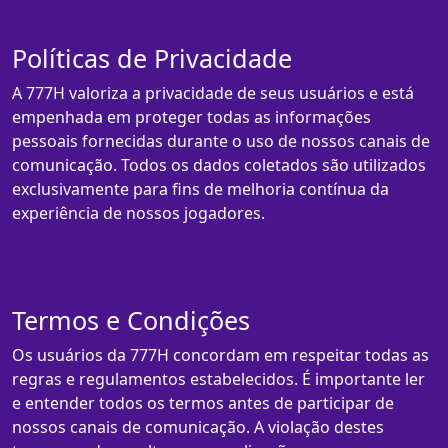
Políticas de Privacidade
A 777H valoriza a privacidade de seus usuários e está
empenhada em proteger todas as informações
pessoais fornecidas durante o uso de nossos canais de
comunicação. Todos os dados coletados são utilizados
exclusivamente para fins de melhoria contínua da
experiência de nossos jogadores.
Termos e Condições
Os usuários da 777H concordam em respeitar todas as
regras e regulamentos estabelecidos. É importante ler
e entender todos os termos antes de participar de
nossos canais de comunicação. A violação destes