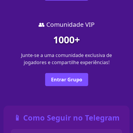
👥 Comunidade VIP
1000+
Junte-se a uma comunidade exclusiva de
jogadores e compartilhe experiências!
Entrar Grupo
📱 Como Seguir no Telegram