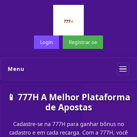
Login
Registrar-se
Menu
📱 777H A Melhor Plataforma
de Apostas
Cadastre-se na 777H para ganhar bônus no
cadastro e em cada recarga. Com a 777H, você