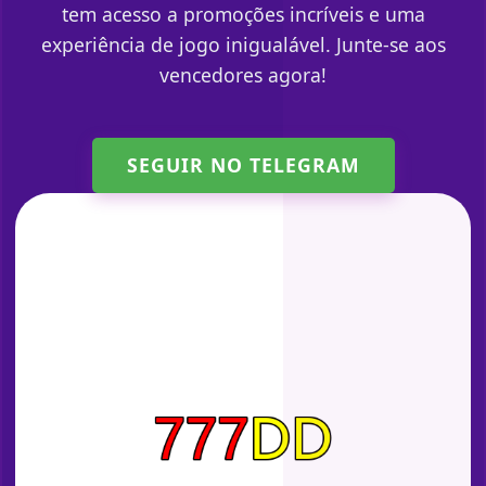
tem acesso a promoções incríveis e uma
experiência de jogo inigualável. Junte-se aos
vencedores agora!
SEGUIR NO TELEGRAM