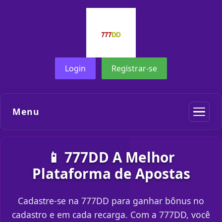
Login
Registrar-se
Menu
📱 777DD A Melhor
Plataforma de Apostas
Cadastre-se na 777DD para ganhar bônus no
cadastro e em cada recarga. Com a 777DD, você