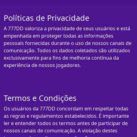
Políticas de Privacidade
A 777DD valoriza a privacidade de seus usuários e está
empenhada em proteger todas as informações
pessoais fornecidas durante o uso de nossos canais de
comunicação. Todos os dados coletados são utilizados
exclusivamente para fins de melhoria contínua da
experiência de nossos jogadores.
Termos e Condições
Os usuários da 777DD concordam em respeitar todas
as regras e regulamentos estabelecidos. É importante
ler e entender todos os termos antes de participar de
nossos canais de comunicação. A violação destes