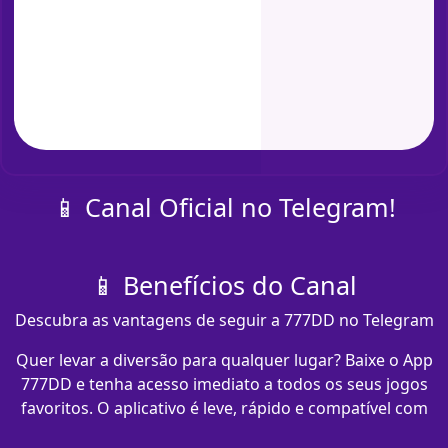
📱 Canal Oficial no Telegram!
📱 Benefícios do Canal
Descubra as vantagens de seguir a 777DD no Telegram
Quer levar a diversão para qualquer lugar? Baixe o App
777DD e tenha acesso imediato a todos os seus jogos
favoritos. O aplicativo é leve, rápido e compatível com