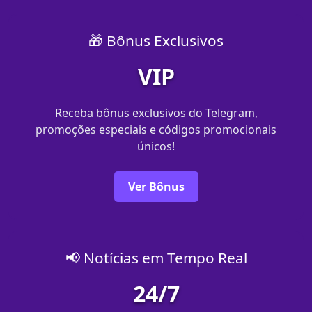
🎁 Bônus Exclusivos
VIP
Receba bônus exclusivos do Telegram,
promoções especiais e códigos promocionais
únicos!
Ver Bônus
📢 Notícias em Tempo Real
24/7