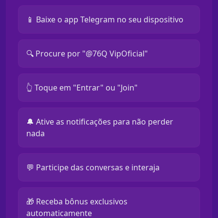
📱 Baixe o app Telegram no seu dispositivo
🔍 Procure por "@76Q VipOficial"
👆 Toque em "Entrar" ou "Join"
🔔 Ative as notificações para não perder
nada
💬 Participe das conversas e interaja
🎁 Receba bônus exclusivos
automaticamente