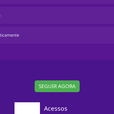
a
aticamente
SEGUIR AGORA
Acessos