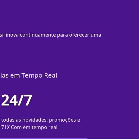
sil inova continuamente para oferecer uma
cias em Tempo Real
24/7
e todas as novidades, promoções e
 71X Com em tempo real!