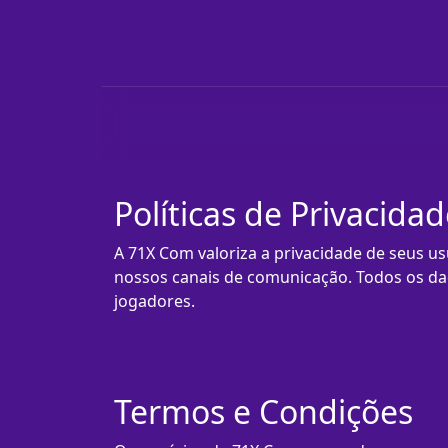
Políticas de Privacida
A 71X Com valoriza a privacidade de seus u
nossos canais de comunicação. Todos os dad
jogadores.
Termos e Condições