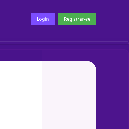
Login
Registrar-se