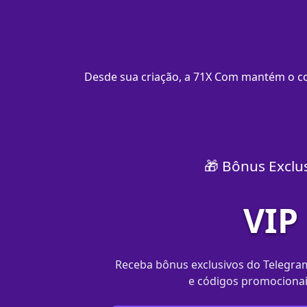
Desde sua criação, a 71X Com mantém o co
🎁 Bônus Exclu
VIP
Receba bônus exclusivos do Telegra
e códigos promocionai