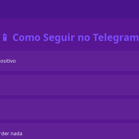
📱 Como Seguir no Telegram
ositivo
erder nada