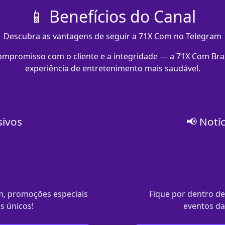
📱 Benefícios do Canal
Descubra as vantagens de seguir a 71X Com no Telegram
mpromisso com o cliente e a integridade — a 71X Com Bra
experiência de entretenimento mais saudável.
sivos
📢 Notí
m, promoções especiais
Fique por dentro d
s únicos!
eventos da