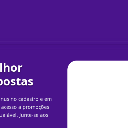
lhor
postas
ônus no cadastro e em
m acesso a promoções
ualável. Junte-se aos