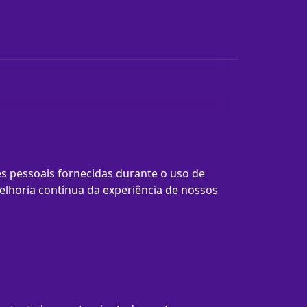
s pessoais fornecidas durante o uso de
elhoria contínua da experiência de nossos