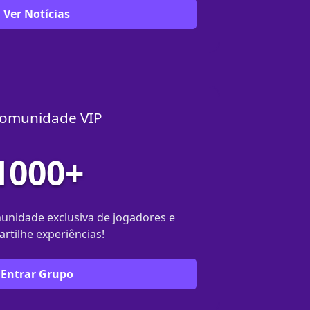
Ver Notícias
Comunidade VIP
1000+
unidade exclusiva de jogadores e
rtilhe experiências!
Entrar Grupo