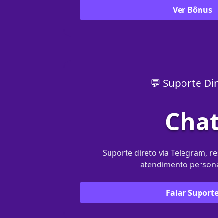
Ver Bônus
💬 Suporte Di
Cha
Suporte direto via Telegram, r
atendimento persona
Falar Suport