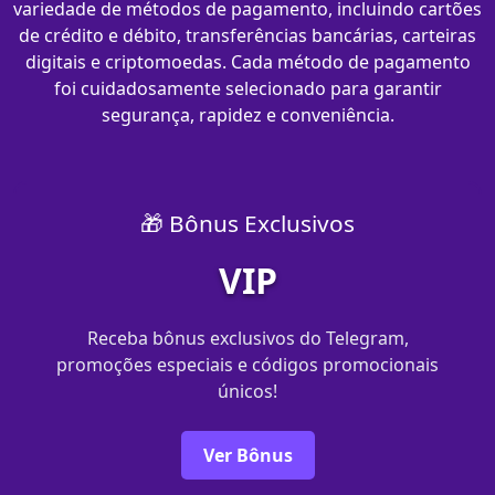
variedade de métodos de pagamento, incluindo cartões
de crédito e débito, transferências bancárias, carteiras
digitais e criptomoedas. Cada método de pagamento
foi cuidadosamente selecionado para garantir
segurança, rapidez e conveniência.
🎁 Bônus Exclusivos
VIP
Receba bônus exclusivos do Telegram,
promoções especiais e códigos promocionais
únicos!
Ver Bônus