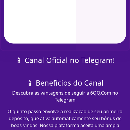
📱 Canal Oficial no Telegram!
📱 Benefícios do Canal
Descubra as vantagens de seguir a 6QQ.Com no
Telegram
O quinto passo envolve a realização de seu primeiro
depósito, que ativa automaticamente seu bônus de
boas-vindas. Nossa plataforma aceita uma ampla