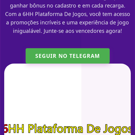
ganhar bônus no cadastro e em cada recarga.
Com a 6HH Plataforma De Jogos, você tem acesso
a promoções incríveis e uma experiência de jogo
inigualável. Junte-se aos vencedores agora!
SEGUIR NO TELEGRAM