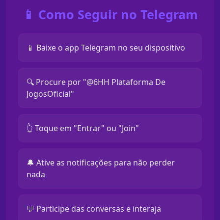
📱 Como Seguir no Telegram
📱 Baixe o app Telegram no seu dispositivo
🔍 Procure por "@6HH Plataforma De
JogosOficial"
👆 Toque em "Entrar" ou "Join"
🔔 Ative as notificações para não perder
nada
💬 Participe das conversas e interaja