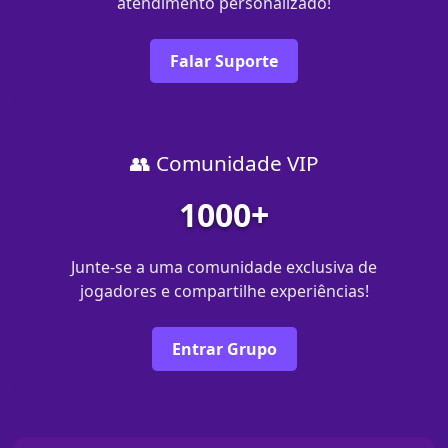
atendimento personalizado!
Falar Suporte
👥 Comunidade VIP
1000+
Junte-se a uma comunidade exclusiva de
jogadores e compartilhe experiências!
Entrar Grupo