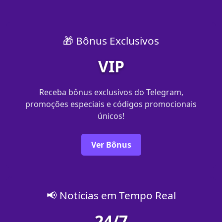
🎁 Bônus Exclusivos
VIP
Receba bônus exclusivos do Telegram,
promoções especiais e códigos promocionais
únicos!
Ver Bônus
📢 Notícias em Tempo Real
24/7