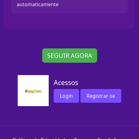
automaticamente
SEGUIR AGORA
Acessos
Login
Registrar-se