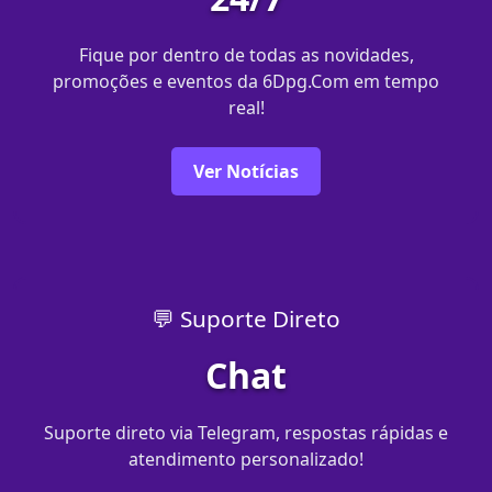
Fique por dentro de todas as novidades,
promoções e eventos da 6Dpg.Com em tempo
real!
Ver Notícias
💬 Suporte Direto
Chat
Suporte direto via Telegram, respostas rápidas e
atendimento personalizado!