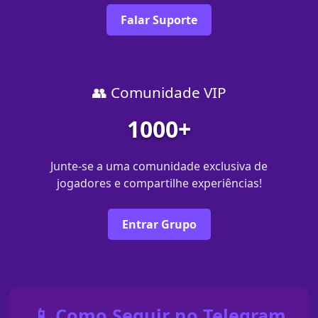
Falar Suporte
👥 Comunidade VIP
1000+
Junte-se a uma comunidade exclusiva de
jogadores e compartilhe experiências!
Entrar Grupo
📱 Como Seguir no Telegram