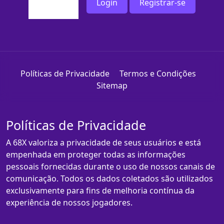
Login
Registrar-se
Políticas de Privacidade
Termos e Condições
Sitemap
Políticas de Privacidade
A 68X valoriza a privacidade de seus usuários e está
empenhada em proteger todas as informações
pessoais fornecidas durante o uso de nossos canais de
comunicação. Todos os dados coletados são utilizados
exclusivamente para fins de melhoria contínua da
experiência de nossos jogadores.