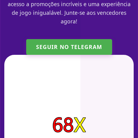
acesso a promoções incríveis e uma experiência
de jogo inigualável. Junte-se aos vencedores
agora!
SEGUIR NO TELEGRAM