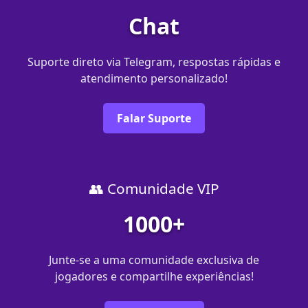
Chat
Suporte direto via Telegram, respostas rápidas e
atendimento personalizado!
Falar Suporte
👥 Comunidade VIP
1000+
Junte-se a uma comunidade exclusiva de
jogadores e compartilhe experiências!