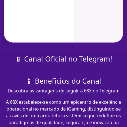
📱 Canal Oficial no Telegram!
📱 Benefícios do Canal
Descubra as vantagens de seguir a 68X no Telegram
A 68X estabelece-se como um epicentro de excelência
operacional no mercado de iGaming, distinguindo-se
através de uma arquitetura sistêmica que redefine os
paradigmas de qualidade, segurança e inovação na