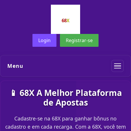
Login
Registrar-se
Menu
📱 68X A Melhor Plataforma
de Apostas
Cadastre-se na 68X para ganhar bônus no
cadastro e em cada recarga. Com a 68X, você tem