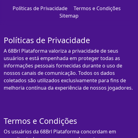
Políticas de Privacidade
Termos e Condições
Sitemap
Políticas de Privacidade
A 68Brl Plataforma valoriza a privacidade de seus
usuários e está empenhada em proteger todas as
informações pessoais fornecidas durante o uso de
nossos canais de comunicação. Todos os dados
coletados são utilizados exclusivamente para fins de
melhoria contínua da experiência de nossos jogadores.
Termos e Condições
Os usuários da 68Brl Plataforma concordam em