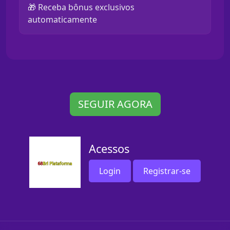
🎁 Receba bônus exclusivos
automaticamente
SEGUIR AGORA
Acessos
Login
Registrar-se