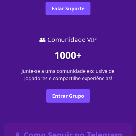
Falar Suporte
👥 Comunidade VIP
1000+
Junte-se a uma comunidade exclusiva de
jogadores e compartilhe experiências!
Entrar Grupo
📱 Como Seguir no Telegram