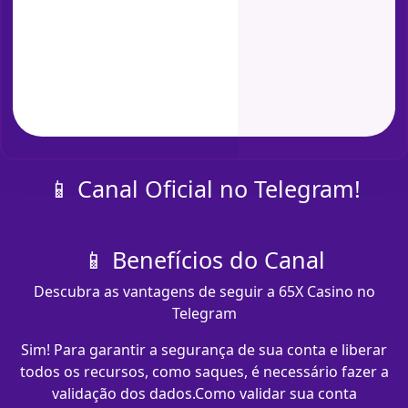
📱 Canal Oficial no Telegram!
📱 Benefícios do Canal
Descubra as vantagens de seguir a 65X Casino no
Telegram
Sim! Para garantir a segurança de sua conta e liberar
todos os recursos, como saques, é necessário fazer a
validação dos dados.Como validar sua conta