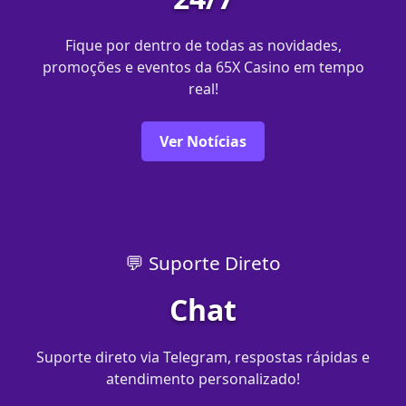
Fique por dentro de todas as novidades,
promoções e eventos da 65X Casino em tempo
real!
Ver Notícias
💬 Suporte Direto
Chat
Suporte direto via Telegram, respostas rápidas e
atendimento personalizado!