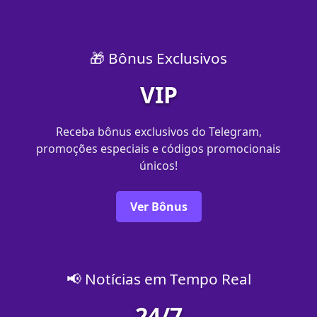
🎁 Bônus Exclusivos
VIP
Receba bônus exclusivos do Telegram,
promoções especiais e códigos promocionais
únicos!
Ver Bônus
📢 Notícias em Tempo Real
24/7