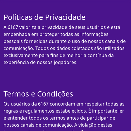
Políticas de Privacidade
A 6167 valoriza a privacidade de seus usuários e está
empenhada em proteger todas as informações
pessoais fornecidas durante o uso de nossos canais de
comunicação. Todos os dados coletados são utilizados
exclusivamente para fins de melhoria contínua da
experiência de nossos jogadores.
Termos e Condições
Os usuários da 6167 concordam em respeitar todas as
regras e regulamentos estabelecidos. É importante ler
e entender todos os termos antes de participar de
nossos canais de comunicação. A violação destes