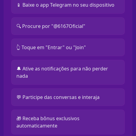
📱 Baixe o app Telegram no seu dispositivo
🔍 Procure por "@6167Oficial"
👆 Toque em "Entrar" ou "Join"
🔔 Ative as notificações para não perder
nada
💬 Participe das conversas e interaja
🎁 Receba bônus exclusivos
automaticamente