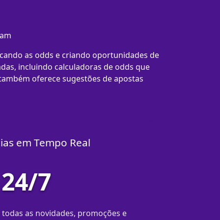
ram
cando as odds e criando oportunidades de
das, incluindo calculadoras de odds que
também oferece sugestões de apostas
cias em Tempo Real
24/7
e todas as novidades, promoções e