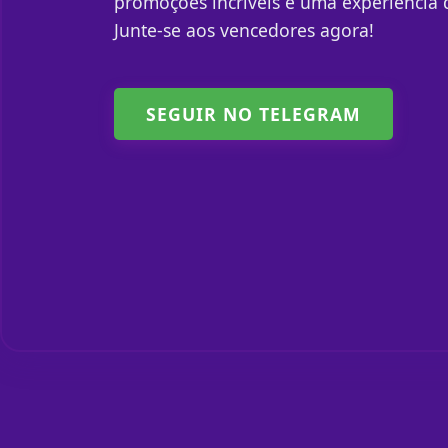
promoções incríveis e uma experiência d
Junte-se aos vencedores agora!
SEGUIR NO TELEGRAM