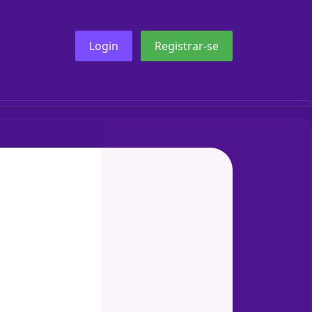
Login
Registrar-se