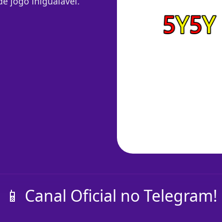
e jogo inigualável.
📱 Canal Oficial no Telegram!