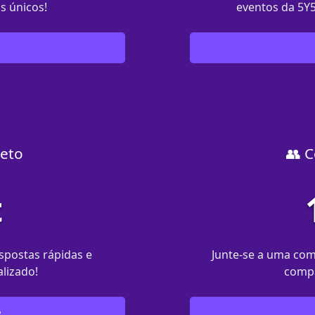
s únicos!
eventos da 5Y
reto
👥 
t
espostas rápidas e
Junte-se a uma com
lizado!
compa
e