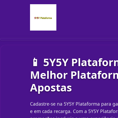
📱 5Y5Y Platafor
Melhor Platafor
Apostas
Cadastre-se na 5Y5Y Plataforma para g
e em cada recarga. Com a 5Y5Y Platafor