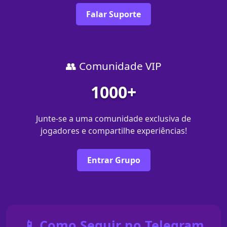
Falar Suporte
👥 Comunidade VIP
1000+
Junte-se a uma comunidade exclusiva de
jogadores e compartilhe experiências!
Entrar Grupo
📱 Como Seguir no Telegram