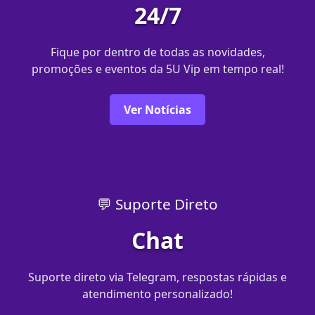
24/7
Fique por dentro de todas as novidades,
promoções e eventos da 5U Vip em tempo real!
Ver Notícias
💬 Suporte Direto
Chat
Suporte direto via Telegram, respostas rápidas e
atendimento personalizado!