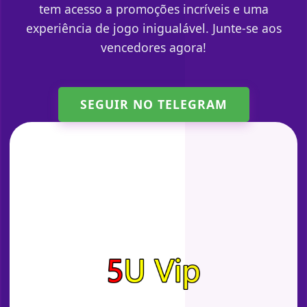
tem acesso a promoções incríveis e uma
experiência de jogo inigualável. Junte-se aos
vencedores agora!
SEGUIR NO TELEGRAM