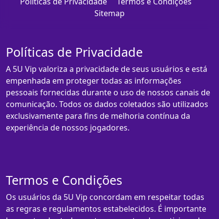
Políticas de Privacidade
Termos e Condições
Sitemap
Políticas de Privacidade
A 5U Vip valoriza a privacidade de seus usuários e está
empenhada em proteger todas as informações
pessoais fornecidas durante o uso de nossos canais de
comunicação. Todos os dados coletados são utilizados
exclusivamente para fins de melhoria contínua da
experiência de nossos jogadores.
Termos e Condições
Os usuários da 5U Vip concordam em respeitar todas
as regras e regulamentos estabelecidos. É importante