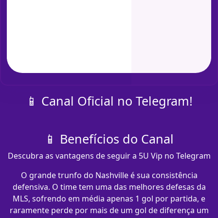
📱 Canal Oficial no Telegram!
📱 Benefícios do Canal
Descubra as vantagens de seguir a 5U Vip no Telegram
O grande trunfo do Nashville é sua consistência
defensiva. O time tem uma das melhores defesas da
MLS, sofrendo em média apenas 1 gol por partida, e
raramente perde por mais de um gol de diferença um