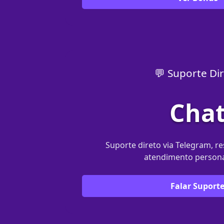
💬 Suporte Di
Cha
Suporte direto via Telegram, r
atendimento persona
Falar Suport