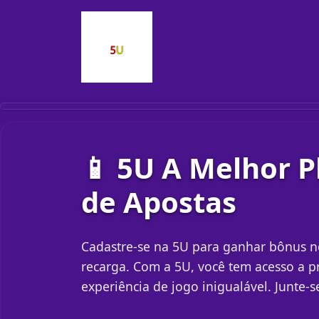
📱 5U A Melhor 
de Apostas
Cadastre-se na 5U para ganhar bônus n
recarga. Com a 5U, você tem acesso a p
experiência de jogo inigualável. Junte-