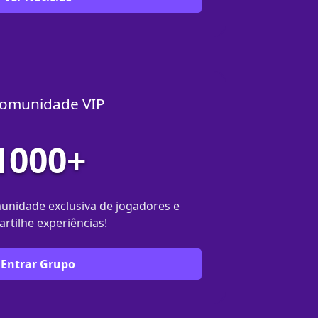
Comunidade VIP
1000+
unidade exclusiva de jogadores e
rtilhe experiências!
Entrar Grupo