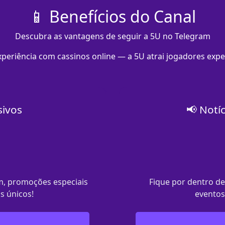
📱 Benefícios do Canal
Descubra as vantagens de seguir a 5U no Telegram
xperiência com cassinos online — a 5U atrai jogadores expe
sivos
📢 Notí
m, promoções especiais
Fique por dentro d
s únicos!
eventos