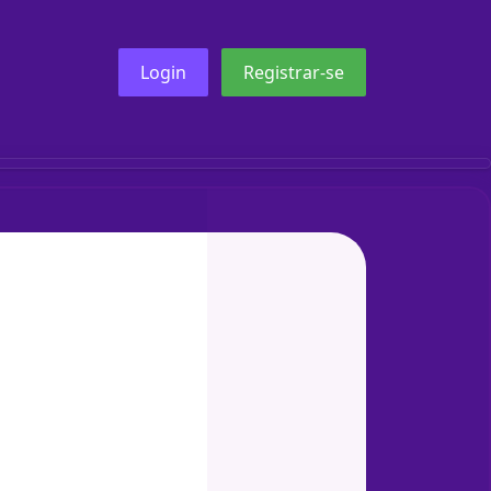
Login
Registrar-se