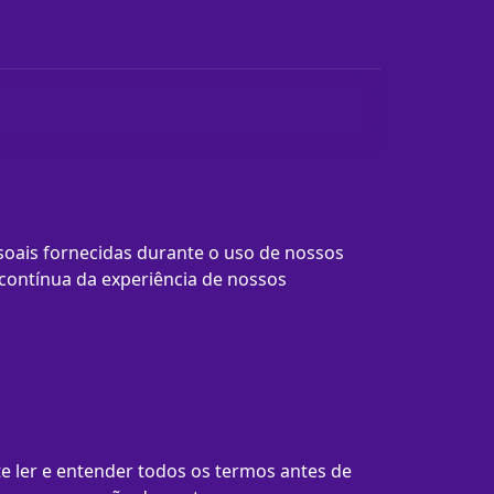
soais fornecidas durante o uso de nossos
 contínua da experiência de nossos
e ler e entender todos os termos antes de