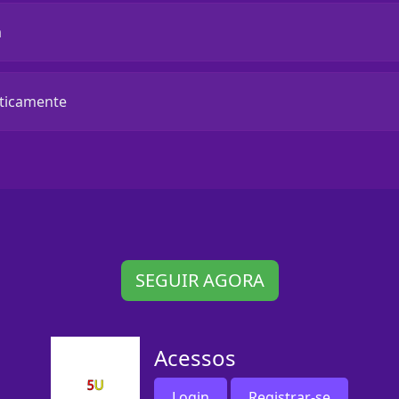
a
aticamente
SEGUIR AGORA
Acessos
Login
Registrar-se