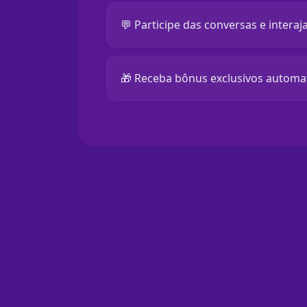
💬 Participe das conversas e interaj
🎁 Receba bônus exclusivos autom