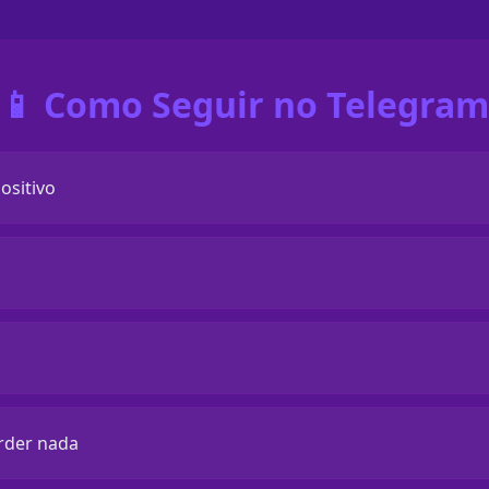
📱 Como Seguir no Telegram
ositivo
erder nada