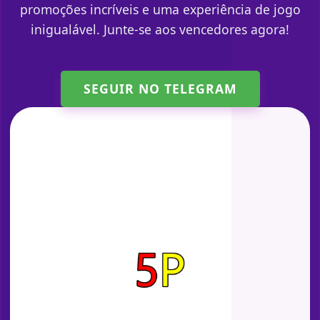
promoções incríveis e uma experiência de jogo
inigualável. Junte-se aos vencedores agora!
SEGUIR NO TELEGRAM