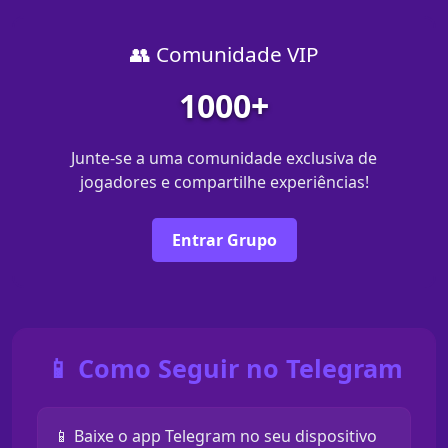
👥 Comunidade VIP
1000+
Junte-se a uma comunidade exclusiva de
jogadores e compartilhe experiências!
Entrar Grupo
📱 Como Seguir no Telegram
📱 Baixe o app Telegram no seu dispositivo