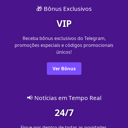
🎁 Bônus Exclusivos
VIP
Receba bônus exclusivos do Telegram,
promoções especiais e códigos promocionais
únicos!
Ver Bônus
📢 Notícias em Tempo Real
24/7
Fique por dentro de todas as novidades,