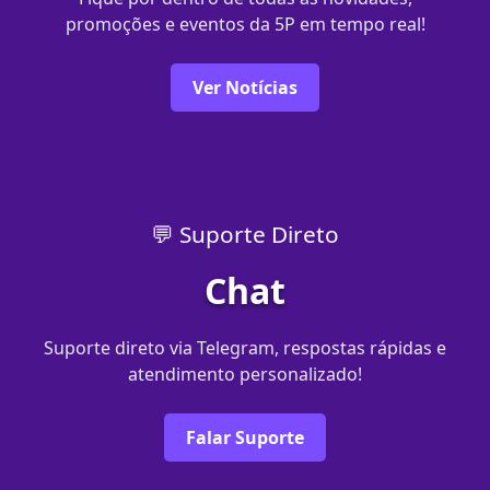
promoções e eventos da 5P em tempo real!
Ver Notícias
💬 Suporte Direto
Chat
Suporte direto via Telegram, respostas rápidas e
atendimento personalizado!
Falar Suporte