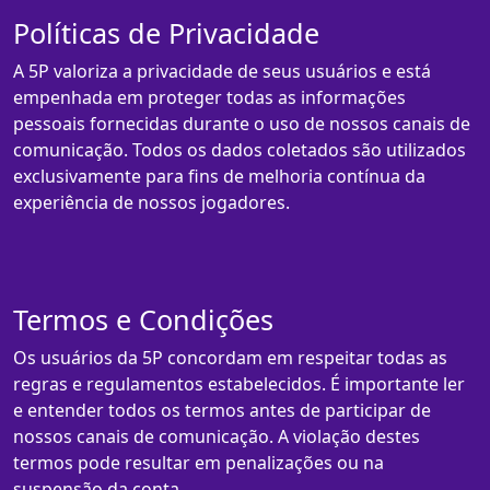
Políticas de Privacidade
A 5P valoriza a privacidade de seus usuários e está
empenhada em proteger todas as informações
pessoais fornecidas durante o uso de nossos canais de
comunicação. Todos os dados coletados são utilizados
exclusivamente para fins de melhoria contínua da
experiência de nossos jogadores.
Termos e Condições
Os usuários da 5P concordam em respeitar todas as
regras e regulamentos estabelecidos. É importante ler
e entender todos os termos antes de participar de
nossos canais de comunicação. A violação destes
termos pode resultar em penalizações ou na
suspensão da conta.