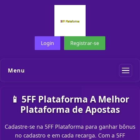
Login
Registrar-se
Menu
📱 5FF Plataforma A Melhor
Plataforma de Apostas
Cadastre-se na 5FF Plataforma para ganhar bônus
no cadastro e em cada recarga. Com a 5FF