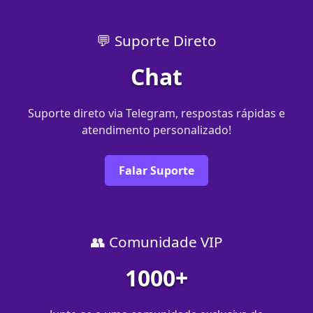
💬 Suporte Direto
Chat
Suporte direto via Telegram, respostas rápidas e
atendimento personalizado!
Falar Suporte
👥 Comunidade VIP
1000+