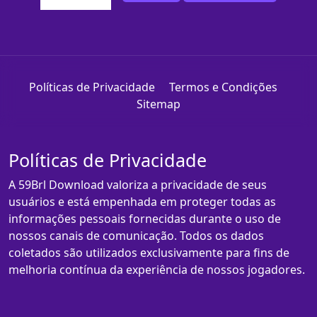
Políticas de Privacidade
Termos e Condições
Sitemap
Políticas de Privacidade
A 59Brl Download valoriza a privacidade de seus
usuários e está empenhada em proteger todas as
informações pessoais fornecidas durante o uso de
nossos canais de comunicação. Todos os dados
coletados são utilizados exclusivamente para fins de
melhoria contínua da experiência de nossos jogadores.