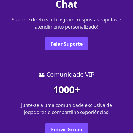
Chat
Suporte direto via Telegram, respostas rápidas e
atendimento personalizado!
Falar Suporte
👥 Comunidade VIP
1000+
Junte-se a uma comunidade exclusiva de
jogadores e compartilhe experiências!
Entrar Grupo