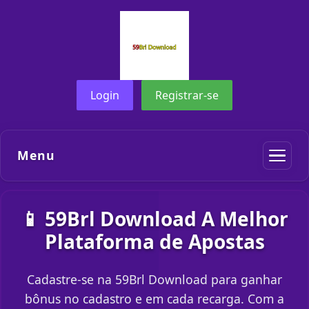
Login
Registrar-se
Menu
📱 59Brl Download A Melhor
Plataforma de Apostas
Cadastre-se na 59Brl Download para ganhar
bônus no cadastro e em cada recarga. Com a