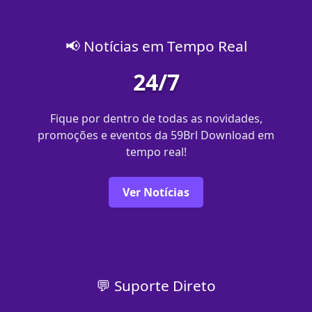
📢 Notícias em Tempo Real
24/7
Fique por dentro de todas as novidades,
promoções e eventos da 59Brl Download em
tempo real!
Ver Notícias
💬 Suporte Direto