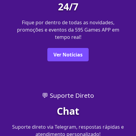
24/7
Fique por dentro de todas as novidades,
promoções e eventos da 595 Games APP em
tempo real!
Ver Notícias
💬 Suporte Direto
Chat
Suporte direto via Telegram, respostas rápidas e
atendimento personalizado!