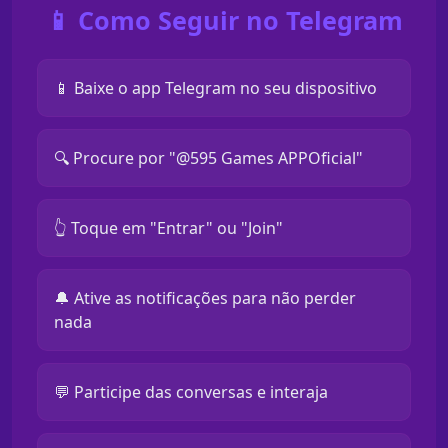
📱 Como Seguir no Telegram
📱 Baixe o app Telegram no seu dispositivo
🔍 Procure por "@595 Games APPOficial"
👆 Toque em "Entrar" ou "Join"
🔔 Ative as notificações para não perder
nada
💬 Participe das conversas e interaja