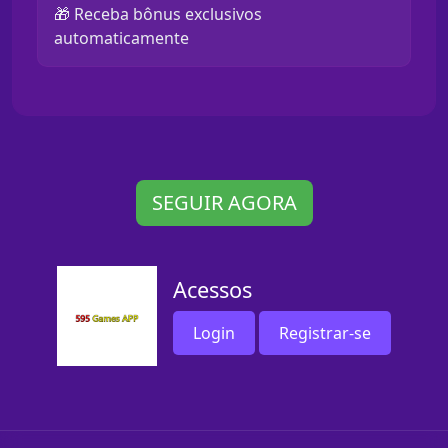
🎁 Receba bônus exclusivos
automaticamente
SEGUIR AGORA
Acessos
Login
Registrar-se