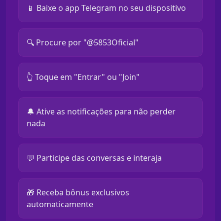
📱 Baixe o app Telegram no seu dispositivo
🔍 Procure por "@5853Oficial"
👆 Toque em "Entrar" ou "Join"
🔔 Ative as notificações para não perder
nada
💬 Participe das conversas e interaja
🎁 Receba bônus exclusivos
automaticamente