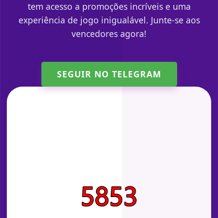
tem acesso a promoções incríveis e uma
experiência de jogo inigualável. Junte-se aos
vencedores agora!
SEGUIR NO TELEGRAM