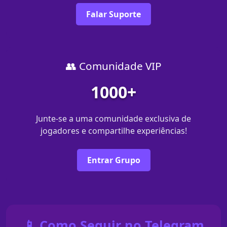
Falar Suporte
👥 Comunidade VIP
1000+
Junte-se a uma comunidade exclusiva de
jogadores e compartilhe experiências!
Entrar Grupo
📱 Como Seguir no Telegram