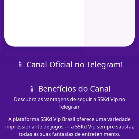
📱 Canal Oficial no Telegram!
📱 Benefícios do Canal
Descubra as vantagens de seguir a 55Kd Vip no
Telegram
A plataforma 55Kd Vip Brasil oferece uma variedade
impressionante de jogos — a 55Kd Vip sempre satisfaz
todas as suas fantasias de entretenimento.