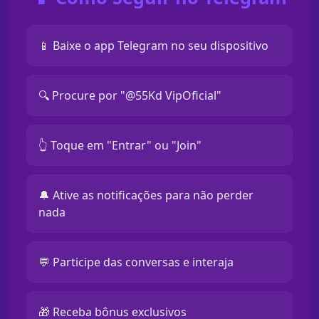
📱 Baixe o app Telegram no seu dispositivo
🔍 Procure por "@55Kd VipOficial"
👆 Toque em "Entrar" ou "Join"
🔔 Ative as notificações para não perder
nada
💬 Participe das conversas e interaja
🎁 Receba bônus exclusivos