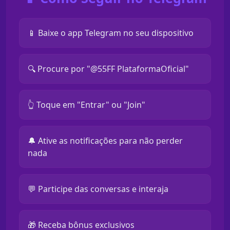
📱 Baixe o app Telegram no seu dispositivo
🔍 Procure por "@55FF PlataformaOficial"
👆 Toque em "Entrar" ou "Join"
🔔 Ative as notificações para não perder
nada
💬 Participe das conversas e interaja
🎁 Receba bônus exclusivos