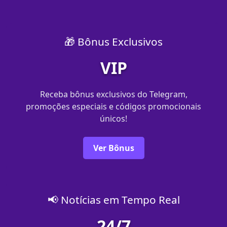
🎁 Bônus Exclusivos
VIP
Receba bônus exclusivos do Telegram,
promoções especiais e códigos promocionais
únicos!
Ver Bônus
📢 Notícias em Tempo Real
24/7