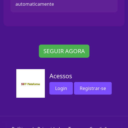
automaticamente
SEGUIR AGORA
Acessos
Login
Registrar-se