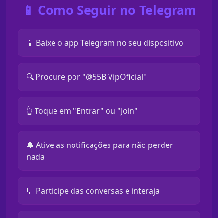
📱 Como Seguir no Telegram
📱 Baixe o app Telegram no seu dispositivo
🔍 Procure por "@55B VipOficial"
👆 Toque em "Entrar" ou "Join"
🔔 Ative as notificações para não perder
nada
💬 Participe das conversas e interaja