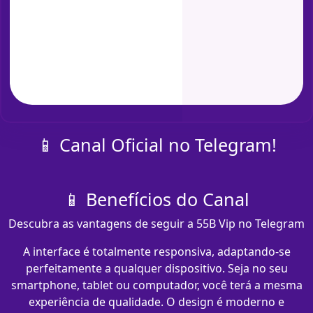
📱 Canal Oficial no Telegram!
📱 Benefícios do Canal
Descubra as vantagens de seguir a 55B Vip no Telegram
A interface é totalmente responsiva, adaptando-se
perfeitamente a qualquer dispositivo. Seja no seu
smartphone, tablet ou computador, você terá a mesma
experiência de qualidade. O design é moderno e