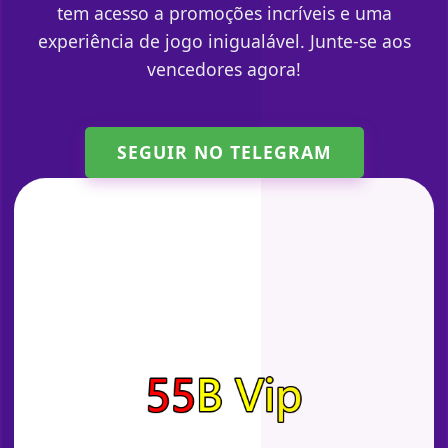
tem acesso a promoções incríveis e uma
experiência de jogo inigualável. Junte-se aos
vencedores agora!
SEGUIR NO TELEGRAM