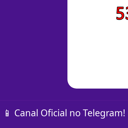
📱 Canal Oficial no Telegram!