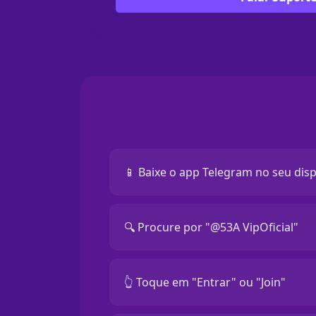
📱 Baixe o app Telegram no seu disp
🔍 Procure por "@53A VipOficial"
👆 Toque em "Entrar" ou "Join"