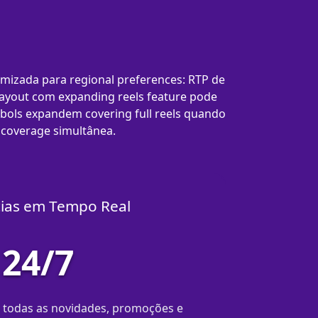
imizada para regional preferences: RTP de
 layout com expanding reels feature pode
mbols expandem covering full reels quando
 coverage simultânea.
cias em Tempo Real
24/7
e todas as novidades, promoções e