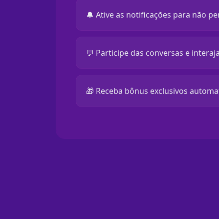
🔔 Ative as notificações para não p
💬 Participe das conversas e interaj
🎁 Receba bônus exclusivos autom