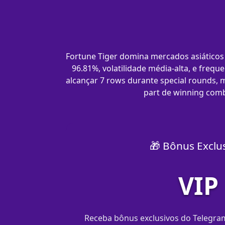
Fortune Tiger domina mercados asiáticos 
96.81%, volatilidade média-alta, e freq
alcançar 7 rows durante special rounds, 
part de winning comb
🎁 Bônus Exclu
VIP
Receba bônus exclusivos do Telegra