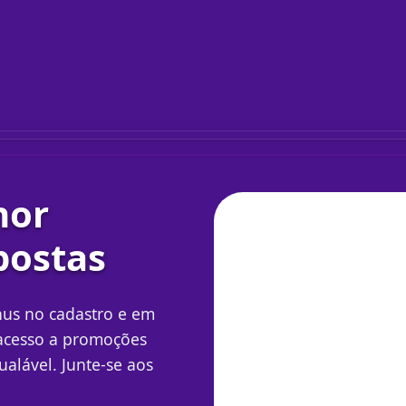
hor
postas
nus no cadastro e em
 acesso a promoções
ualável. Junte-se aos