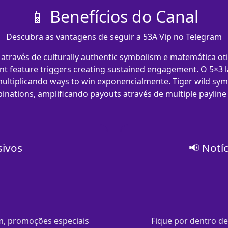
📱 Benefícios do Canal
Descubra as vantagens de seguir a 53A Vip no Telegram
através de culturally authentic symbolism e matemática ot
uent feature triggers creating sustained engagement. O 5×3
multiplicando ways to win exponencialmente. Tiger wild sy
inations, amplificando payouts através de multiple payline
sivos
📢 Notí
m, promoções especiais
Fique por dentro d