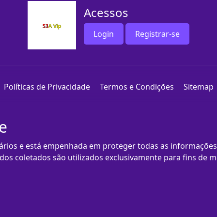
Acessos
Login
Registrar-se
Políticas de Privacidade
Termos e Condições
Sitemap
de
suários e está empenhada em proteger todas as informações
os coletados são utilizados exclusivamente para fins de m