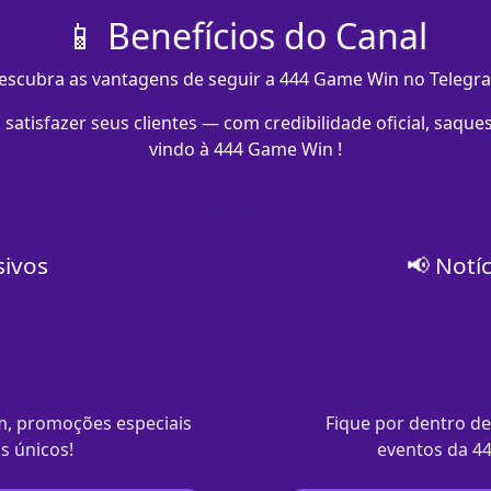
📱 Benefícios do Canal
escubra as vantagens de seguir a 444 Game Win no Telegr
atisfazer seus clientes — com credibilidade oficial, saque
vindo à 444 Game Win !
sivos
📢 Notí
m, promoções especiais
Fique por dentro d
s únicos!
eventos da 4