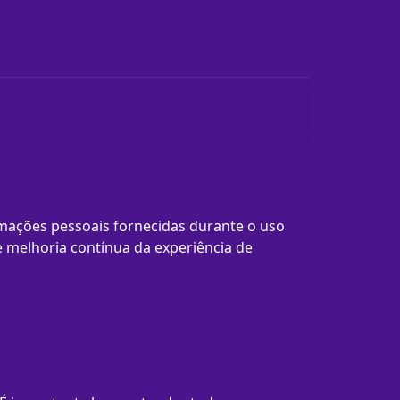
mações pessoais fornecidas durante o uso
e melhoria contínua da experiência de