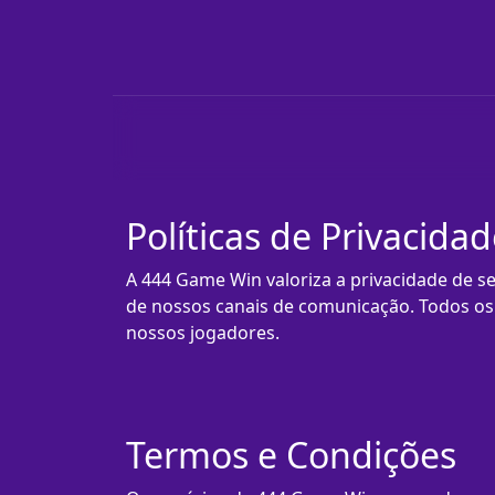
Políticas de Privacida
A 444 Game Win valoriza a privacidade de 
de nossos canais de comunicação. Todos os 
nossos jogadores.
Termos e Condições