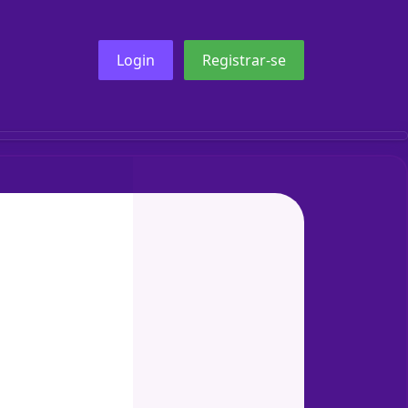
Login
Registrar-se