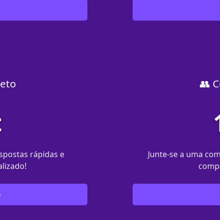
reto
👥 
t
espostas rápidas e
Junte-se a uma com
lizado!
compa
e