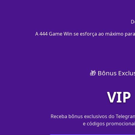
D
A 444 Game Win se esforça ao máximo para s
🎁 Bônus Exclu
VIP
Receba bônus exclusivos do Telegra
e códigos promocionai