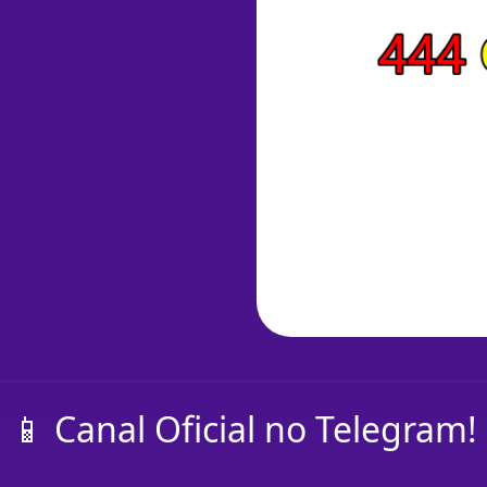
📱 Canal Oficial no Telegram!