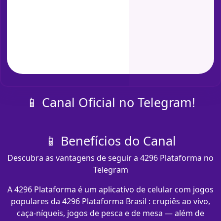
📱 Canal Oficial no Telegram!
📱 Benefícios do Canal
Descubra as vantagens de seguir a 4296 Plataforma no
Telegram
A 4296 Plataforma é um aplicativo de celular com jogos
populares da 4296 Plataforma Brasil : crupiês ao vivo,
caça-níqueis, jogos de pesca e de mesa — além de