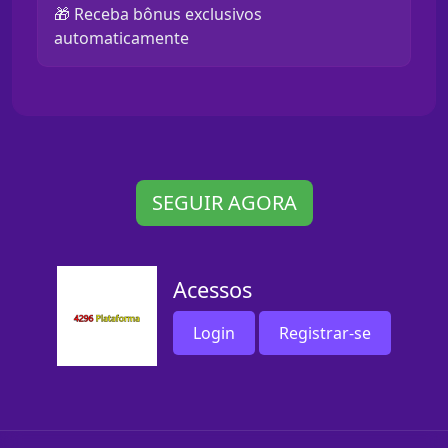
🎁 Receba bônus exclusivos
automaticamente
SEGUIR AGORA
Acessos
Login
Registrar-se