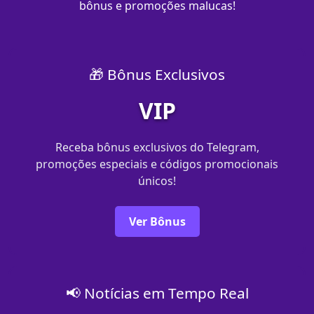
bônus e promoções malucas!
🎁 Bônus Exclusivos
VIP
Receba bônus exclusivos do Telegram,
promoções especiais e códigos promocionais
únicos!
Ver Bônus
📢 Notícias em Tempo Real