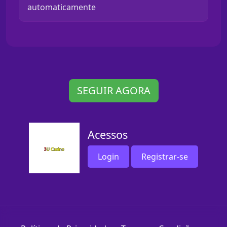
automaticamente
SEGUIR AGORA
Acessos
Login
Registrar-se