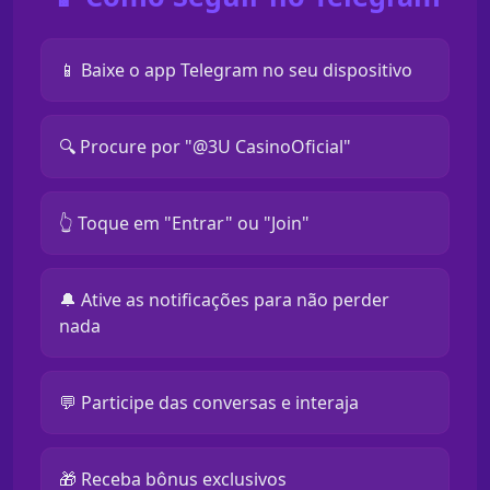
📱 Baixe o app Telegram no seu dispositivo
🔍 Procure por "@3U CasinoOficial"
👆 Toque em "Entrar" ou "Join"
🔔 Ative as notificações para não perder
nada
💬 Participe das conversas e interaja
🎁 Receba bônus exclusivos