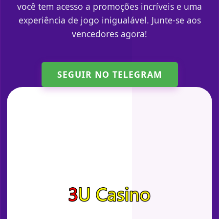
você tem acesso a promoções incríveis e uma
experiência de jogo inigualável. Junte-se aos
vencedores agora!
SEGUIR NO TELEGRAM