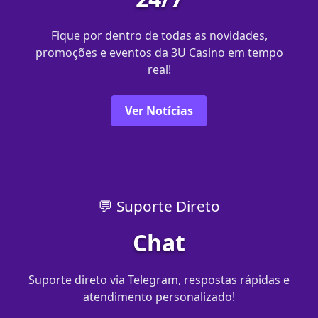
Fique por dentro de todas as novidades,
promoções e eventos da 3U Casino em tempo
real!
Ver Notícias
💬 Suporte Direto
Chat
Suporte direto via Telegram, respostas rápidas e
atendimento personalizado!