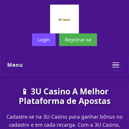
Login
Registrar-se
Menu
📱 3U Casino A Melhor
Plataforma de Apostas
Cadastre-se na 3U Casino para ganhar bônus no
cadastro e em cada recarga. Com a 3U Casino,