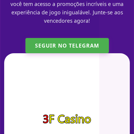
você tem acesso a promoções incríveis e uma
experiência de jogo inigualável. Junte-se aos
vencedores agora!
SEGUIR NO TELEGRAM