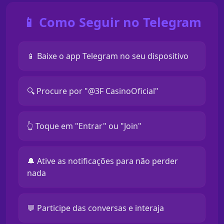
📱 Como Seguir no Telegram
📱 Baixe o app Telegram no seu dispositivo
🔍 Procure por "@3F CasinoOficial"
👆 Toque em "Entrar" ou "Join"
🔔 Ative as notificações para não perder
nada
💬 Participe das conversas e interaja