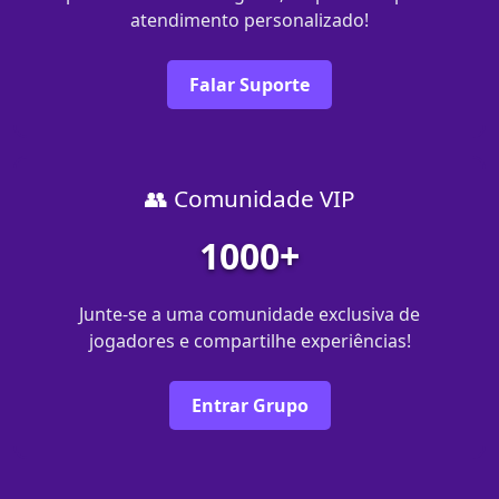
atendimento personalizado!
Falar Suporte
👥 Comunidade VIP
1000+
Junte-se a uma comunidade exclusiva de
jogadores e compartilhe experiências!
Entrar Grupo