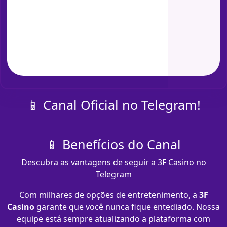
📱 Canal Oficial no Telegram!
📱 Benefícios do Canal
Descubra as vantagens de seguir a 3F Casino no
Telegram
Com milhares de opções de entretenimento, a
3F
Casino
garante que você nunca fique entediado. Nossa
equipe está sempre atualizando a plataforma com