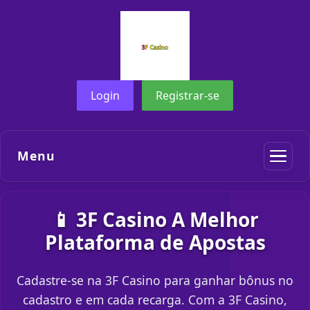
Login
Registrar-se
Menu
📱 3F Casino A Melhor
Plataforma de Apostas
Cadastre-se na 3F Casino para ganhar bônus no
cadastro e em cada recarga. Com a 3F Casino,