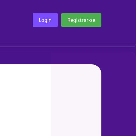
Login
Registrar-se