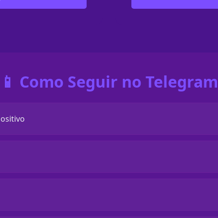
📱 Como Seguir no Telegram
ositivo