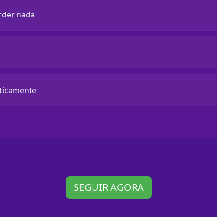
erder nada
a
aticamente
SEGUIR AGORA