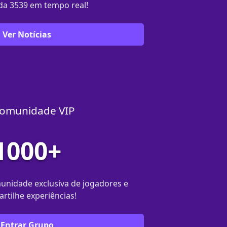
da 3539 em tempo real!
Ver Notícias
Comunidade VIP
1000+
unidade exclusiva de jogadores e
rtilhe experiências!
Entrar Grupo