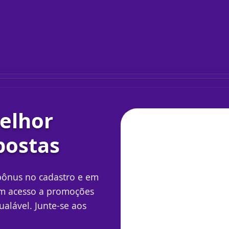
elhor
postas
bônus no cadastro e em
em acesso a promoções
ualável. Junte-se aos