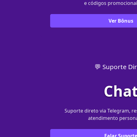
e códigos promocionai
Ver Bônus
💬 Suporte Di
Cha
Suporte direto via Telegram, r
atendimento persona
Falar Suport