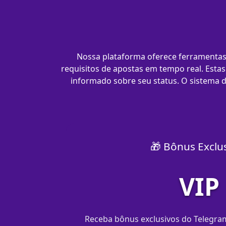
Nossa plataforma oferece ferramenta
requisitos de apostas em tempo real. Estas
informado sobre seu status. O sistema d
🎁 Bônus Exclu
VIP
Receba bônus exclusivos do Telegra