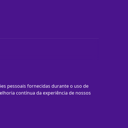
es pessoais fornecidas durante o uso de
elhoria contínua da experiência de nossos