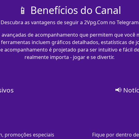
📱 Benefícios do Canal
Descubra as vantagens de seguir a 2Vpg.Com no Telegram
s avançadas de acompanhamento que permitem que você m
 ferramentas incluem gráficos detalhados, estatísticas de
e acompanhamento é projetado para ser intuitivo e fácil d
realmente importa - jogar e se divertir.
sivos
📢 Notí
m, promoções especiais
Fique por dentro d