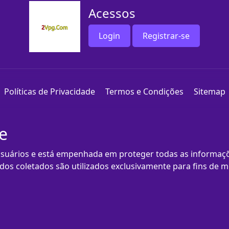
Acessos
Login
Registrar-se
Políticas de Privacidade
Termos e Condições
Sitemap
de
 usuários e está empenhada em proteger todas as informaçõ
os coletados são utilizados exclusivamente para fins de m