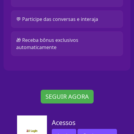
💬 Participe das conversas e interaja
🎁 Receba bônus exclusivos
automaticamente
SEGUIR AGORA
Acessos