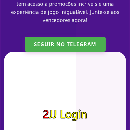
tem acesso a promoções incríveis e uma
experiência de jogo inigualável. Junte-se aos
vencedores agora!
SEGUIR NO TELEGRAM