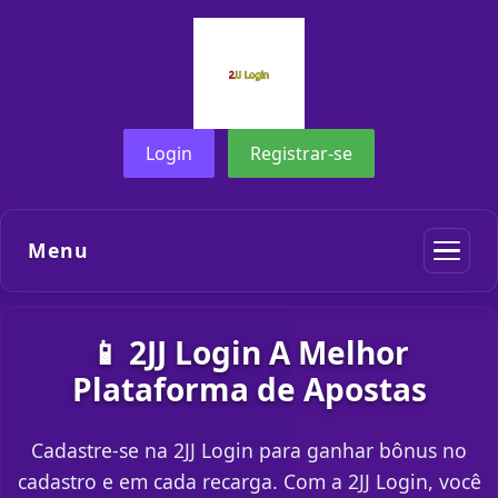
Login
Registrar-se
Menu
📱 2JJ Login A Melhor
Plataforma de Apostas
Cadastre-se na 2JJ Login para ganhar bônus no
cadastro e em cada recarga. Com a 2JJ Login, você