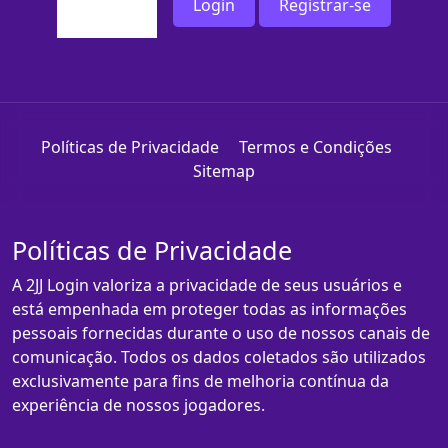
Login
Registrar-se
Políticas de Privacidade
Termos e Condições
Sitemap
Políticas de Privacidade
A 2JJ Login valoriza a privacidade de seus usuários e
está empenhada em proteger todas as informações
pessoais fornecidas durante o uso de nossos canais de
comunicação. Todos os dados coletados são utilizados
exclusivamente para fins de melhoria contínua da
experiência de nossos jogadores.