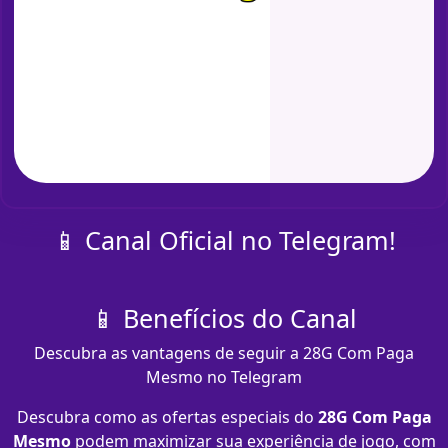
📱 Canal Oficial no Telegram!
📱 Benefícios do Canal
Descubra as vantagens de seguir a 28G Com Paga
Mesmo no Telegram
Descubra como as ofertas especiais do
28G Com Paga
Mesmo
podem maximizar sua experiência de jogo, com