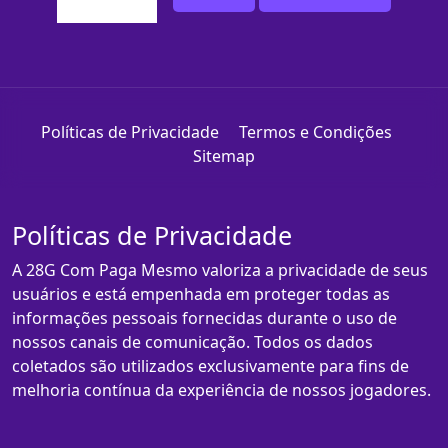
Políticas de Privacidade
Termos e Condições
Sitemap
Políticas de Privacidade
A 28G Com Paga Mesmo valoriza a privacidade de seus
usuários e está empenhada em proteger todas as
informações pessoais fornecidas durante o uso de
nossos canais de comunicação. Todos os dados
coletados são utilizados exclusivamente para fins de
melhoria contínua da experiência de nossos jogadores.