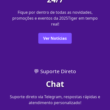
Fique por dentro de todas as novidades,
promoções e eventos da 2025Tiger em tempo
real!
Ver Notícias
💬 Suporte Direto
Chat
Suporte direto via Telegram, respostas rápidas e
atendimento personalizado!