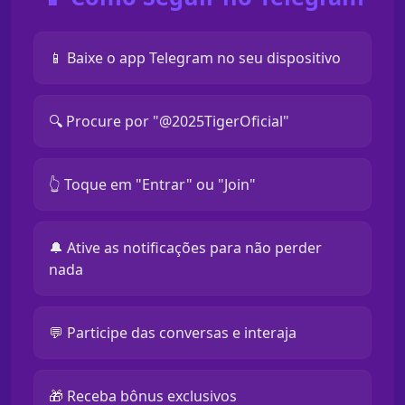
📱 Baixe o app Telegram no seu dispositivo
🔍 Procure por "@2025TigerOficial"
👆 Toque em "Entrar" ou "Join"
🔔 Ative as notificações para não perder
nada
💬 Participe das conversas e interaja
🎁 Receba bônus exclusivos