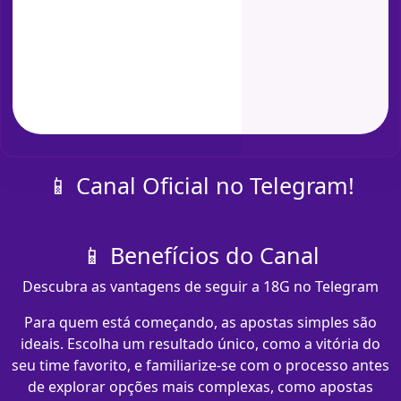
📱 Canal Oficial no Telegram!
📱 Benefícios do Canal
Descubra as vantagens de seguir a 18G no Telegram
Para quem está começando, as apostas simples são
ideais. Escolha um resultado único, como a vitória do
seu time favorito, e familiarize-se com o processo antes
de explorar opções mais complexas, como apostas