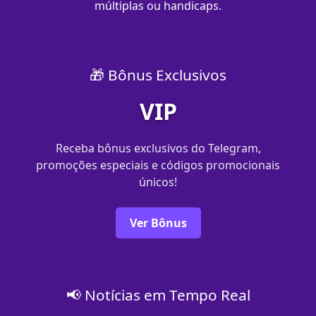
múltiplas ou handicaps.
🎁 Bônus Exclusivos
VIP
Receba bônus exclusivos do Telegram,
promoções especiais e códigos promocionais
únicos!
Ver Bônus
📢 Notícias em Tempo Real