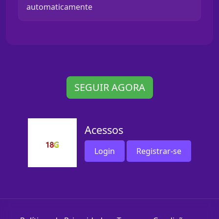
automaticamente
SEGUIR AGORA
Acessos
Login
Registrar-se