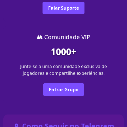
Falar Suporte
👥 Comunidade VIP
1000+
Junte-se a uma comunidade exclusiva de
jogadores e compartilhe experiências!
Entrar Grupo
📱 Como Seguir no Telegram