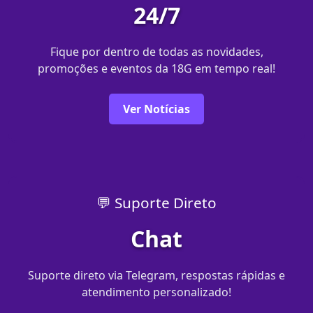
24/7
Fique por dentro de todas as novidades,
promoções e eventos da 18G em tempo real!
Ver Notícias
💬 Suporte Direto
Chat
Suporte direto via Telegram, respostas rápidas e
atendimento personalizado!