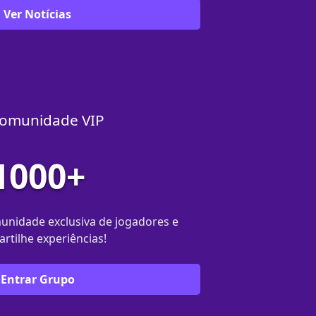
Ver Notícias
Comunidade VIP
1000+
unidade exclusiva de jogadores e
rtilhe experiências!
Entrar Grupo