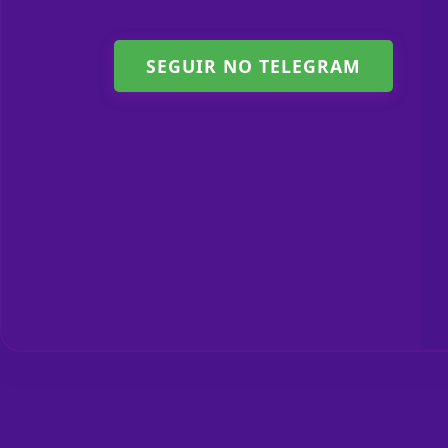
SEGUIR NO TELEGRAM