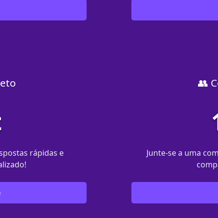
reto
👥 
t
espostas rápidas e
Junte-se a uma com
lizado!
compa
e