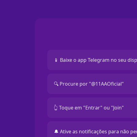
📱 Baixe o app Telegram no seu disp
🔍 Procure por "@11AAOficial"
👆 Toque em "Entrar" ou "Join"
🔔 Ative as notificações para não p