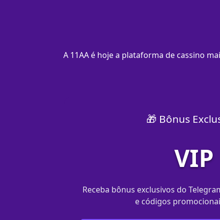
A 11AA é hoje a plataforma de cassino mai
🎁 Bônus Exclu
VIP
Receba bônus exclusivos do Telegra
e códigos promocionai