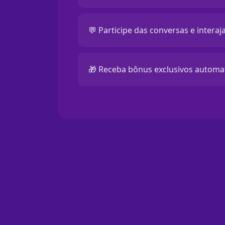
💬 Participe das conversas e interaj
🎁 Receba bônus exclusivos autom