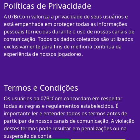
Políticas de Privacidade
A 07Br.Com valoriza a privacidade de seus usuários e
está empenhada em proteger todas as informações
pessoais fornecidas durante o uso de nossos canais de
comunicação. Todos os dados coletados são utilizados
exclusivamente para fins de melhoria contínua da
experiência de nossos jogadores.
Termos e Condições
Os usuários da 07Br.Com concordam em respeitar
todas as regras e regulamentos estabelecidos. É
importante ler e entender todos os termos antes de
participar de nossos canais de comunicação. A violação
destes termos pode resultar em penalizações ou na
suspensão da conta.