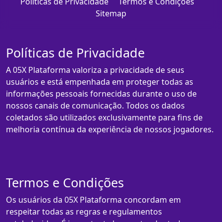
Políticas de Privacidade
Termos e Condições
Sitemap
Políticas de Privacidade
A 05X Plataforma valoriza a privacidade de seus
usuários e está empenhada em proteger todas as
informações pessoais fornecidas durante o uso de
nossos canais de comunicação. Todos os dados
coletados são utilizados exclusivamente para fins de
melhoria contínua da experiência de nossos jogadores.
Termos e Condições
Os usuários da 05X Plataforma concordam em
respeitar todas as regras e regulamentos