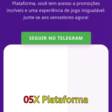
Plataforma, você tem acesso a promoções
incríveis e uma experiência de jogo inigualável.
Junte-se aos vencedores agora!
SEGUIR NO TELEGRAM