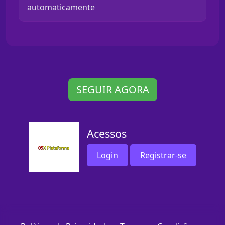
automaticamente
SEGUIR AGORA
Acessos
Login
Registrar-se