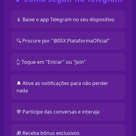
📱 Baixe o app Telegram no seu dispositivo
🔍 Procure por "@05X PlataformaOficial"
👆 Toque em "Entrar" ou "Join"
🔔 Ative as notificações para não perder
nada
💬 Participe das conversas e interaja
🎁 Receba bônus exclusivos